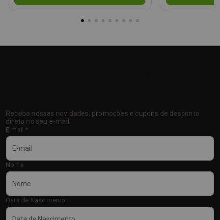
CADASTRE-SE NA NOSSA
NEWSLETTER
Receba nossas novidades, promoções e cupons de desconto
direto no seu e-mail
E-mail
*
Nome
Data de Nascimento