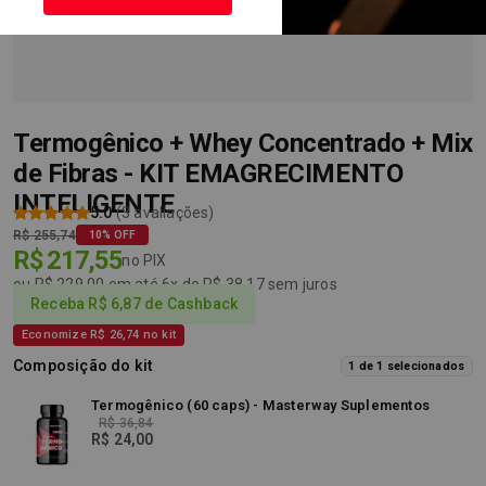
Termogênico + Whey Concentrado + Mix
de Fibras - KIT EMAGRECIMENTO
INTELIGENTE
5.0
(3 avaliações)
R$ 255,74
10% OFF
R$ 217,55
no PIX
ou R$ 229,00 em até 6x de R$ 38,17 sem juros
Receba R$ 6,87 de Cashback
Economize R$ 26,74 no kit
Composição do kit
1 de 1 selecionados
Termogênico (60 caps) - Masterway Suplementos
R$ 36,84
R$ 24,00