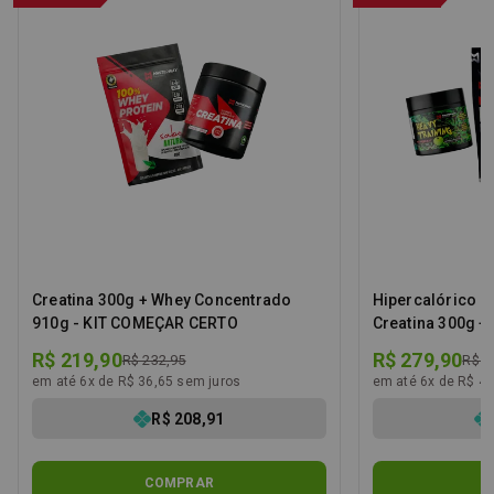
Creatina 300g + Whey Concentrado
Hipercalórico Mast
910g - KIT COMEÇAR CERTO
Creatina 300g +
Training - KIT 
R$ 219,90
R$ 279,90
R$ 232,95
R$ 3
em até 6x de R$ 36,65 sem juros
em até 6x de R$ 46
R$ 208,91
COMPRAR