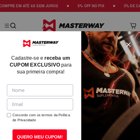
SEM JUROS
5% OFF NO PIX
3% DE CASHBACK NA PRÓXI
Masterway
Cadastre-se e
receba um
CUPOM EXCLUSIVO
para
sua primeira compra!
Concordo com os termos da
Política
de Privacidade
QUERO MEU CUPOM!