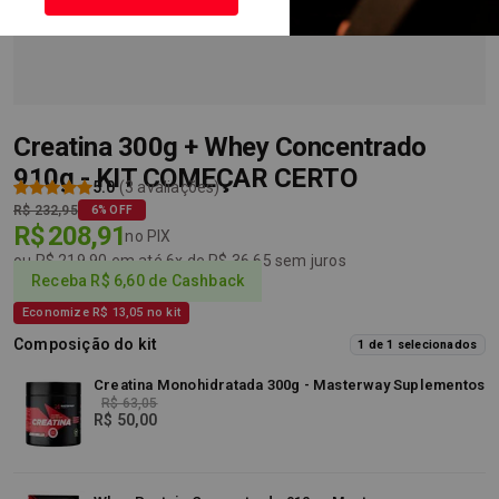
Creatina 300g + Whey Concentrado
910g - KIT COMEÇAR CERTO
5.0
(3 avaliações)
R$ 232,95
6% OFF
R$ 208,91
no PIX
ou R$ 219,90 em até 6x de R$ 36,65 sem juros
Receba R$ 6,60 de Cashback
Economize R$ 13,05 no kit
Composição do kit
1 de 1 selecionados
Creatina Monohidratada 300g - Masterway Suplementos
R$ 63,05
R$ 50,00