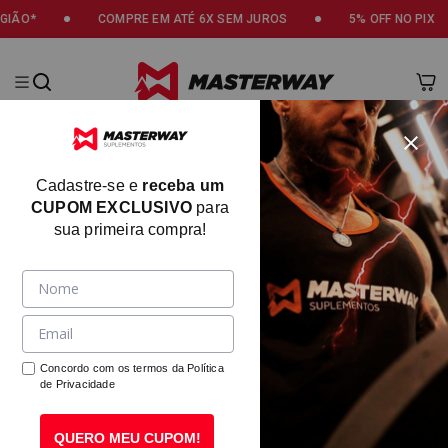
COMPRE EM ATÉ 6X SEM JUROS
5% OFF NO PIX
3% DE
Masterway
Cadastre-se e
receba um
CUPOM EXCLUSIVO
para
sua primeira compra!
Concordo com os termos da
Política
de Privacidade
QUERO MEU CUPOM!