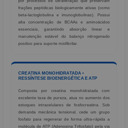
por processos de ultrafiltração que preservam
frações peptídicas biologicamente ativas (como
beta-lactoglobulina e imunoglobulinas). Possui
alta concentração de BCAAs e aminoácidos
essenciais, garantindo absorção linear e
manutenção estável do balanço nitrogenado
positivo para suporte miofibrilar.
CREATINA MONOHIDRATADA •
RESSÍNTESE BIOENERGÉTICA E ATP
Composta por creatina monohidratada com
excelente taxa de pureza, atua no aumento dos
estoques intracelulares de fosfocreatina. Sob
demanda mecânica tensional, cede um grupo
fosfato para regenerar de forma ultra-rápida a
molécula de ATP (Adenosina Trifosfato) pela via