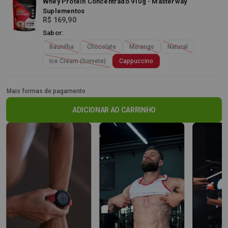
Whey Protein Concentrado 910g - Masterway
Suplementos
R$ 169,90
Sabor:
Baunilha
Chocolate
Morango
Natural
Ice Cream (Sorvete)
Cappuccino
Mais formas de pagamento
ADICIONAR AO CARRINHO