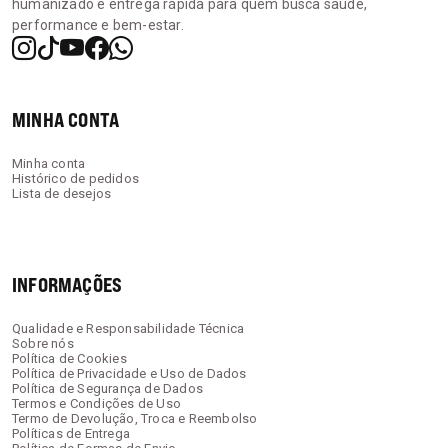
Energia Diária
humanizado e entrega rápida para quem busca saúde,
performance e bem-estar.
Sinta mais disposição na rotina diária utilizando a
nossa
coenzima q10
de rápida absorção.
MINHA CONTA
Descanso e Músculos
Auxilie o relaxamento muscular e a qualidade do
Minha conta
Histórico de pedidos
sono com o nosso
malato de magnésio
.
Lista de desejos
Saúde Articular
INFORMAÇÕES
Proteja a mobilidade e o conforto das suas
articulações incluindo o
colágeno tipo ii
no seu
dia a dia.
Qualidade e Responsabilidade Técnica
Sobre nós
Política de Cookies
Política de Privacidade e Uso de Dados
Política de Segurança de Dados
Como Consumir Suplementos
Termos e Condições de Uso
Termo de Devolução, Troca e Reembolso
Vitamínicos Corretamente?
Políticas de Entrega