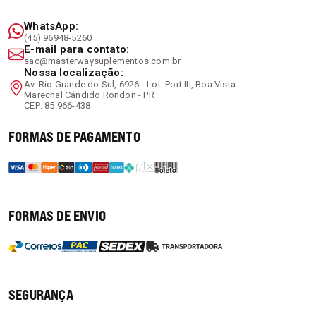
Perguntas Frequentes
WhatsApp:
(45) 96948-5260
E-mail para contato:
Qual o melhor horário para tomar minhas
sac@masterwaysuplementos.com.br
Nossa localização:
vitaminas?
Av. Rio Grande do Sul, 6926 - Lot. Port III, Boa Vista
Marechal Cândido Rondon - PR
CEP: 85.966-438
Posso combinar mais de uma vitamina no
FORMAS DE PAGAMENTO
mesmo dia?
Em quanto tempo percebo os benefícios?
FORMAS DE ENVIO
Responsável Técnico:
Luiz Gustavo Beier - CRQ-PR
09204442.
SEGURANÇA
* Aviso: Suplementos alimentares não substituem
uma alimentação equilibrada. Em caso de dúvidas ou