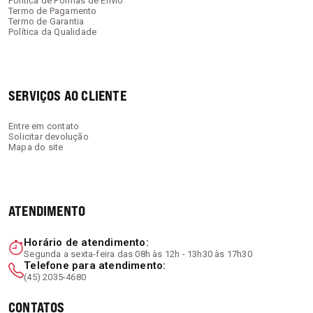
Política de Formas de Envio
Termo de Pagamento
O melhor momento para tomar suas vitaminas é
Termo de Garantia
Política da Qualidade
junto ou logo após as refeições principais
, como
o almoço ou o jantar. A presença dos alimentos
ajuda o corpo a digerir e absorver melhor os
nutrientes. Lembre-se de manter a constância
SERVIÇOS AO CLIENTE
diária para obter os melhores resultados.
Entre em contato
Solicitar devolução
Mapa do site
Garantia de Qualidade:
Todos os produtos da
Masterway são fabricados sob rigorosos
testes de qualidade e enviados direto de
ATENDIMENTO
nossa fábrica em Marechal Cândido Rondon -
PR.
Horário de atendimento:
Segunda a sexta-feira das 08h às 12h - 13h30 às 17h30
Telefone para atendimento:
(45) 2035-4680
CONTATOS