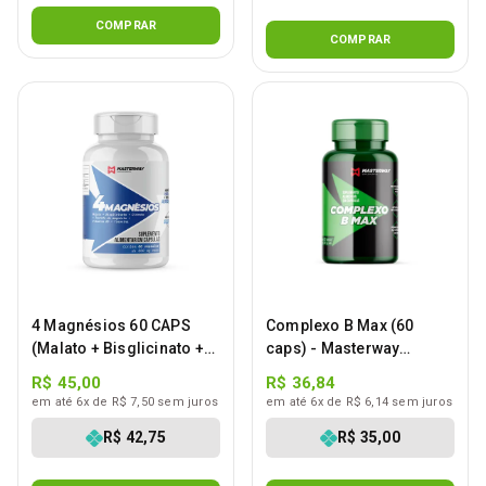
COMPRAR
COMPRAR
4 Magnésios 60 CAPS
Complexo B Max (60
(Malato + Bisglicinato +
caps) - Masterway
Citrato + Taurato)
Suplementos
R$ 45,00
R$ 36,84
em até 6x de R$ 7,50 sem juros
em até 6x de R$ 6,14 sem juros
R$ 42,75
R$ 35,00