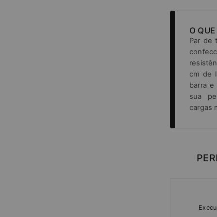
O QUE
Par de 
confec
resist
cm de l
barra e
sua pe
cargas 
PER
Execu