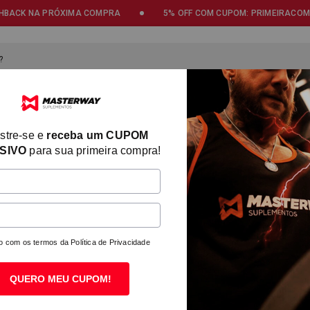
5% OFF COM CUPOM: PRIMEIRACOMPRA
FRETE GRÁTIS PO
y Suplementos: Alta Performan
S OS PRODUTOS
CREATINA
WHEY PROTEIN
PRÉ-TREINO
stre-se e
receba um CUPOM
SIVO
para sua primeira compra!
Tala Strap
5.0
(10
R$ 28,40
no P
ou R$ 29,90 em at
Receba R$ 0,9
Mais formas de pa
o com os termos da
Política de Privacidade
QUERO MEU CUPOM!