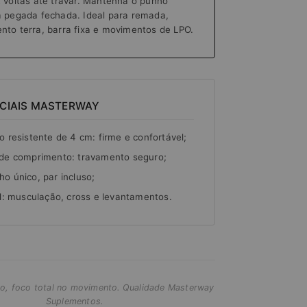
2 voltas até travar. Mantenha o punho
a pegada fechada. Ideal para remada,
nto terra, barra fixa e movimentos de LPO.
NCIAIS MASTERWAY
o resistente de 4 cm: firme e confortável;
de comprimento: travamento seguro;
o único, par incluso;
il: musculação, cross e levantamentos.
o, foco total no movimento. Qualidade Masterway
Suplementos.