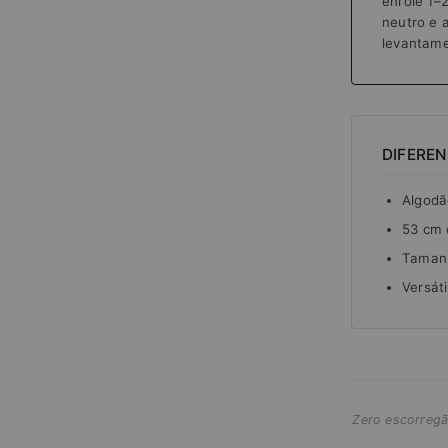
enrole 1–
neutro e 
levantame
DIFERE
Algodã
53 cm 
Tamanh
Versát
Zero escorregã