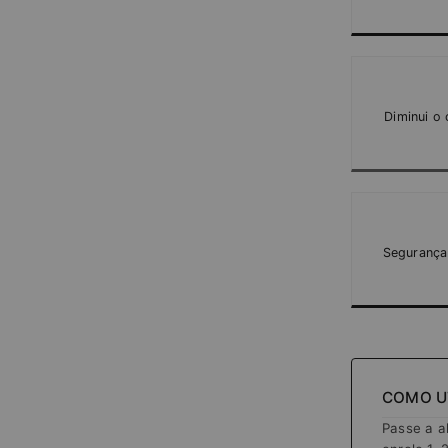
Diminui o
Segurança
COMO U
Passe a al