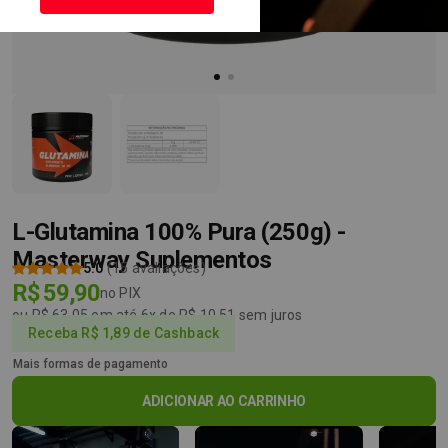
L-Glutamina 100% Pura (250g) -
Masterway Suplementos
5.0
(15 avaliações)
R$ 59,90
no PIX
ou R$ 63,05 em até 6x de R$ 10,51 sem juros
Receba R$ 1,89 de Cashback
Mais formas de pagamento
ADICIONAR AO CARRINHO