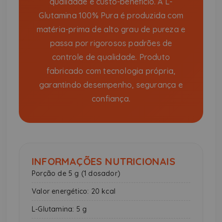
qualidade e custo-benefício. A L-
Glutamina 100% Pura é produzida com
matéria-prima de alto grau de pureza e
passa por rigorosos padrões de
controle de qualidade. Produto
fabricado com tecnologia própria,
garantindo desempenho, segurança e
confiança.
INFORMAÇÕES NUTRICIONAIS
Porção de 5 g (1 dosador)
Valor energético: 20 kcal
L-Glutamina: 5 g