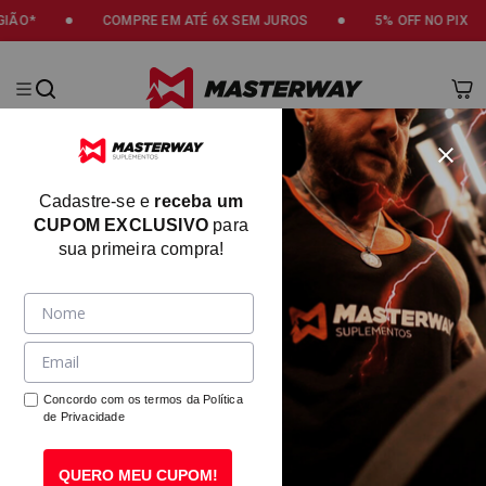
PRE EM ATÉ 6X SEM JUROS
5% OFF NO PIX
3% DE CAS
Masterway
Cadastre-se e
receba um
CUPOM EXCLUSIVO
para
sua primeira compra!
Concordo com os termos da
Política
de Privacidade
QUERO MEU CUPOM!